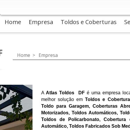
Home
Empresa
Toldos e Coberturas
Se
(current)
(current)
(current)
F
Home
Empresa
A 
Atlas Toldos  DF 
é uma empresa local
melhor solução em 
Toldos e Coberturas 
Toldo para Garagem, Coberturas Abre
Motorizados, Toldos Automáticos, Told
Toldos de Policarbonato, Cobertura 
Automático, Toldos Fabricados Sob Medi